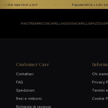
Vai al
 ordini superiori a 50€
•
Pagamenti in 3 rate sen
contenuto
PIASTRE
ARRICCIACAPELLI
ASCIUGACAPELLI
SPAZZOLE
P
Customer Care
Inform
Contattaci
Chi siam
FAQ
Privacy P
Spedizioni
Termini e
Resi e rimborsi
Cookie P
Richiesta di recesso