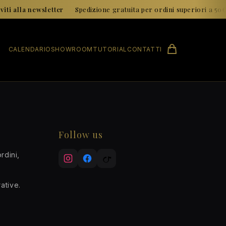
iti alla newsletter
•
Spedizione gratuita per ordini superiori a 50€
CALENDARIO
SHOWROOM
TUTORIAL
CONTATTI
Follow us
rdini,
ative.