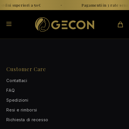
Vai al
ordini superiori a 50€
•
Pagamenti in 3 rate senza
contenuto
Customer Care
Contattaci
FAQ
Spedizioni
Resi e rimborsi
Richiesta di recesso